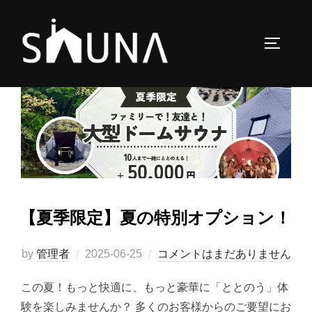
コ
ン
サイドバ
テ
ン
ツ
へ
ス
キ
ッ
プ
【夏季限定】夏の特別オプション！
投
by
管理者
2025-06-25
コメントはまだありません
稿
この夏！もっと快適に、もっと豪華に「ととのう」体
日:
験を楽しみませんか？ 多くのお客様からのご要望にお