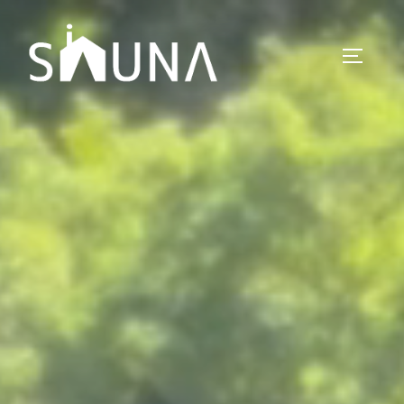
コ
ン
サイドバ
テ
ン
ツ
へ
ス
キ
ッ
プ