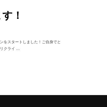
ます！
ョンをスタートしました！ご自身でと
リクライ …