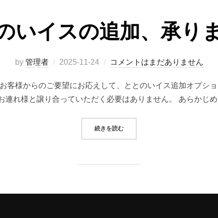
のいイスの追加、承り
投
by
管理者
2025-11-24
コメントはまだありません
稿
のお客様からのご要望にお応えして、ととのいイス追加オプシ
日:
お連れ様と譲り合っていただく必要はありません。 あらかじめ
“ととのいイスの追加、承ります！”
続きを読む