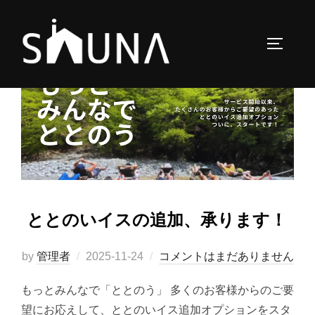
コ
ン
サイドバ
テ
ン
ツ
へ
ス
キ
ッ
プ
ととのいイスの追加、承ります！
投
by
管理者
2025-11-24
コメントはまだありません
稿
もっとみんなで「ととのう」 多くのお客様からのご要
日:
望にお応えして、ととのいイス追加オプションをスタ