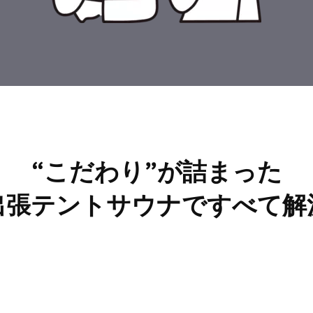
“
こだわり
”
が詰まった
出張テントサウナで
すべて解